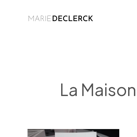
Skip
to
main
content
La Maison