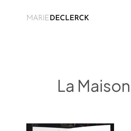
Skip
to
main
content
La Maison