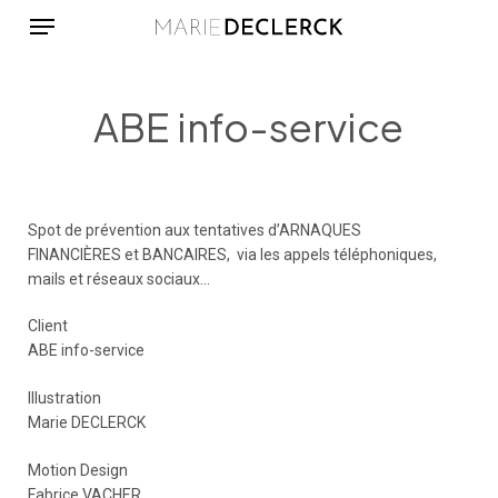
Menu
Skip
to
main
content
ABE info-service
Spot de prévention aux tentatives d’ARNAQUES
FINANCIÈRES et BANCAIRES, via les appels téléphoniques,
mails et réseaux sociaux…
Client
ABE info-service
Illustration
Marie DECLERCK
Motion Design
Fabrice VACHER