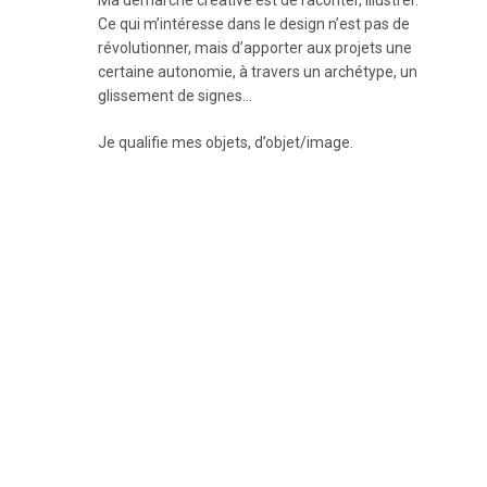
Ma démarche créative est de raconter, illustrer.
Ce qui m’intéresse dans le design n’est pas de
révolutionner, mais d’apporter aux projets une
certaine autonomie, à travers un archétype, un
glissement de signes…
Je qualifie mes objets, d’objet/image.